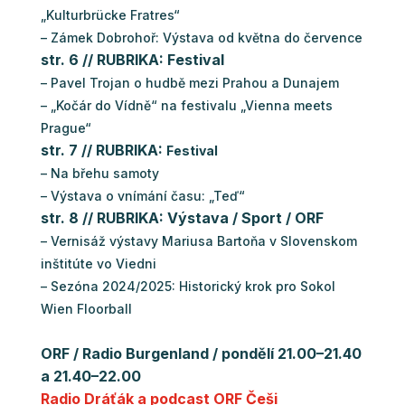
„Kulturbrücke Fratres“
– Zámek Dobrohoř: Výstava od května do července
str. 6 // RUBRIKA: Festival
– Pavel Trojan o hudbě mezi Prahou a Dunajem
– „Kočár do Vídně“ na festivalu „Vienna meets
Prague“
str. 7 // RUBRIKA:
Festival
– Na břehu samoty
– Výstava o vnímání času: „Teď“
str. 8 // RUBRIKA: Výstava / Sport / ORF
– Vernisáž výstavy Mariusa Bartoňa v Slovenskom
inštitúte vo Viedni
– Sezóna 2024/2025: Historický krok pro Sokol
Wien Floorball
ORF / Radio Burgenland / pondělí 21.00–21.40
a 21.40–22.00
Radio Dráťák a podcast ORF Češi