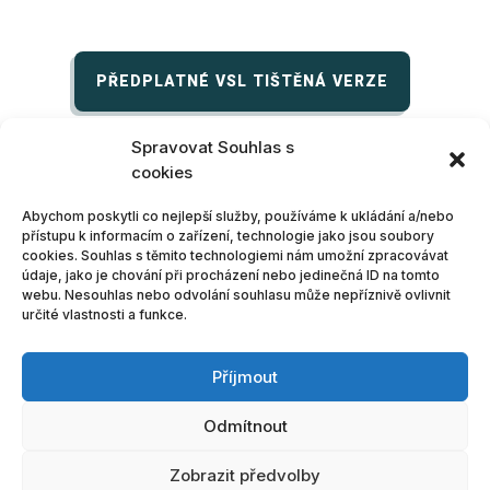
PŘEDPLATNÉ VSL TIŠTĚNÁ VERZE
Spravovat Souhlas s
(zasíláme POUZE na dodací adresy v Rakousku)
cookies
Abychom poskytli co nejlepší služby, používáme k ukládání a/nebo
přístupu k informacím o zařízení, technologie jako jsou soubory
PŘEDPLATNÉ VSL ELEKTRONICKÁ VERZE
cookies. Souhlas s těmito technologiemi nám umožní zpracovávat
údaje, jako je chování při procházení nebo jedinečná ID na tomto
webu. Nesouhlas nebo odvolání souhlasu může nepříznivě ovlivnit
určité vlastnosti a funkce.
(zatím POUZE na dodací adresy MIMO Rakousko)
Příjmout
Zásady cookies (EU)
Odmítnout
Zásady ochrany osobních údajů
Zobrazit předvolby