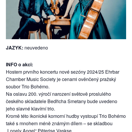
JAZYK:
neuvedeno
INFO o akci:
Hostem prvního koncertu nové sezóny 2024/25 Ehrbar
Chamber Music Society je cenami ověnčený pražský
soubor Trio Bohémo.
Na oslavu 200. výročí narození světově proslulého
českého skladatele Bedřicha Smetany bude uvedeno
jeho slavné klavírní trio.
Kromě této ikonické komorní hudby vystoupí Trio Bohémo
také s mnohem méně známým dílem – se skladbou
„Lonely Angel“ Pēterise Vaskse.