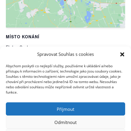
MÍSTO KONÁNÍ
Ehrbar-Saal
Spravovat Souhlas s cookies
Mühlgasse 28
Vídeň IV.
,
1040
Rakousko
+ Google Mapa
Abychom poskytli co nejlepší služby, používáme k ukládání a/nebo
Zobrazit web (Místo konání)
přístupu k informacím o zařízení, technologie jako jsou soubory cookies.
Souhlas s těmito technologiemi nám umožní zpracovávat údaje, jako je
chování při procházení nebo jedinečná ID na tomto webu. Nesouhlas
Sokol Vídeň XII/XV // Moravské
KK // Přednáška Zdeňka Lukeše:
nebo odvolání souhlasu může nepříznivě ovlivnit určité vlastnosti a
funkce.
„Pražský hrad“
hody 2024
Příjmout
Zásady cookies (EU)
Odmítnout
Zásady ochrany osobních údajů