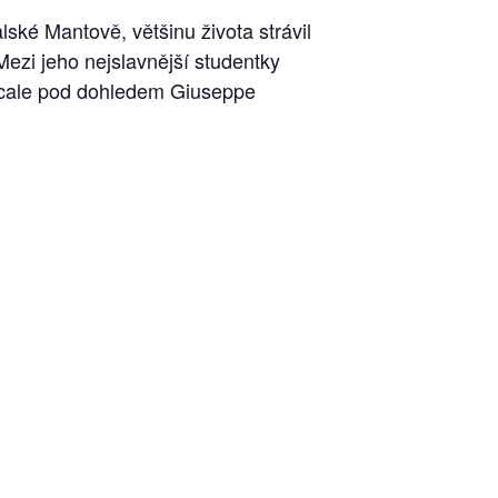
lské Mantově, většinu života strávil
Mezi jeho nejslavnější studentky
a Scale pod dohledem Giuseppe