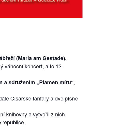
ábřeží (Maria am Gestade).
ý vánoční koncert, a to 13.
,
en a sdružením „Plamen míru“
ále Císařské fanfáry a dvě písně
í knihovny a vytvořil z nich
 republice.