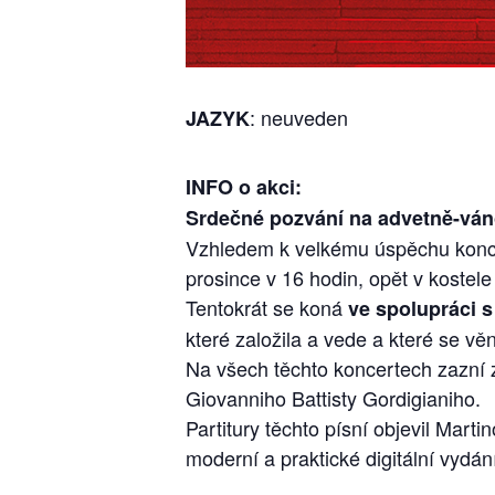
: neuveden
JAZYK
INFO o akci:
Srdečné pozvání na advetně-váno
Vzhledem k velkému úspěchu koncert
prosince v 16 hodin, opět v koste
Tentokrát se koná
ve spolupráci 
které založila a vede a které se vě
Na všech těchto koncertech zazní 
Giovanniho Battisty Gordigianiho.
Partitury těchto písní objevil Mart
moderní a praktické digitální vydán