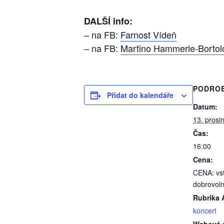
DALŠÍ info:
– na FB:
Farnost Vídeň
– na FB:
Martino Hammerle-Bortolo
PODRO
Přidat do kalendáře
Datum:
13. prosi
Čas:
16:00
Cena:
CENA: vs
dobrovol
Rubrika 
koncert