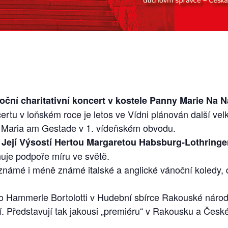
ční charitativní koncert v kostele Panny Marie Na N
u v loňském roce je letos ve Vídni plánován další velk
le Maria am Gestade v 1. vídeňském obvodu.
s Její Výsostí Hertou Margaretou Habsburg-Lothring
nuje podpoře míru ve světě.
známé i méně známé italské a anglické vánoční koledy, d
ino Hammerle Bortolotti v Hudební sbírce Rakouské národn
í. Představují tak jakousi „premiéru“ v Rakousku a České