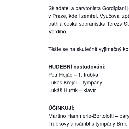
Skladatel a barytonista Gordigiani 
v Praze, kde i zemřel. Vyučoval zpě
patřila česká sopranistka Tereza S
Verdiho.
Těšte se na skutečně výjimečný kon
HUDEBNÍ nastudování:
Petr Hojáč – 1. trubka
Lukáš Krejčí – tympány
Lukáš Hurtík – klavír
ÚČINKUJÍ:
Martino Hammerle-Bortolotti – bar
Trubkový ansámbl s tympány Brno 