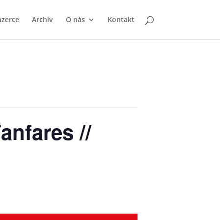
nzerce
Archiv
O nás
Kontakt
anfares //