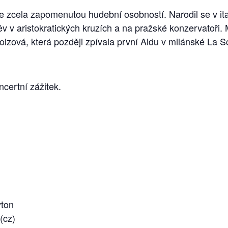
je zcela zapomenutou hudební osobností. Narodil se v ita
v v aristokratických kruzích a na pražské konzervatoři. 
tolzová, která později zpívala první Aidu v milánské L
certní zážitek.
yton
(cz)