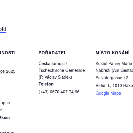
tti
BNOSTI
POŘADATEL
MÍSTO KONÁNÍ
Česká farnost /
Kostel Panny Marie
Tschechische Gemeinde
Nábřeží (Am Gesta
nce 2025
(P. Václav Sládek)
Salvatorgasse 12
Telefon
Vídeň I.
,
1010
Rako
(+43) 0670 407 74 66
Google Mapa
tupné
né
Akce: