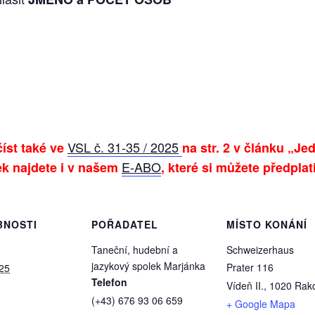
VSL č. 31-35 / 2025
íst také ve
na str. 2 v článku „J
E-ABO
ek
najdete i v našem
, které si můžete předplat
BNOSTI
POŘADATEL
MÍSTO KONÁNÍ
Taneční, hudební a
Schweizerhaus
jazykový spolek Marjánka
Prater 116
025
Telefon
Vídeň II.
,
1020
Rak
(+43) 676 93 06 659
+ Google Mapa