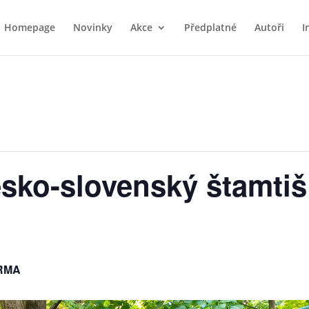
Homepage
Novinky
Akce
Předplatné
Autoři
I
esko-slovenský štamtiš
RMA