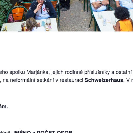
 spolku Marjánka, jejich rodinné příslušníky a ostatní k
, na neformální setkání v restauraci
. V
Schweizerhaus
sám.
lásit
JMÉNO a POČET OSOB