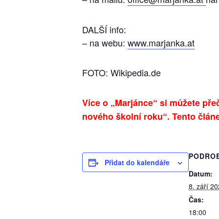
DALŠÍ info:
– na webu:
www.marjanka.at
FOTO: Wikipedia.de
Více o „Marjánce“ si můžete přeč
nového školní roku“. Tento
člán
PODRO
Přidat do kalendáře
Datum:
8. září 2
Čas:
18:00