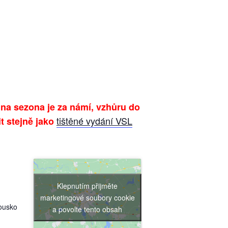
edna sezona je za námí, vzhůru do
tištěné vydání VSL
it stejně jako
Klepnutím přijměte
marketingové soubory cookie
ousko
a povolte tento obsah