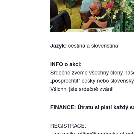
čeština a slovenština
Jazyk:
INFO o akci:
Srdečně zveme všechny členy našeho
„pošprechtit“ česky nebo slovensky
Všichni jste srdečně zváni!
FINANCE: Útratu si platí každý 
REGISTRACE:
– na mailu:
office@marjanka.at
nah