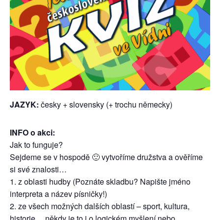
JAZYK:
česky + slovensky (+ trochu německy)
INFO o akci:
Jak to funguje?
Sejdeme se v hospodě 🙂 vytvoříme družstva a ověříme
si své znalosti…
1. z oblasti hudby (Poznáte skladbu? Napište jméno
interpreta a název písničky!)
2. ze všech možných dalších oblastí – sport, kultura,
historie… někdy je to i o logickém myšlení nebo