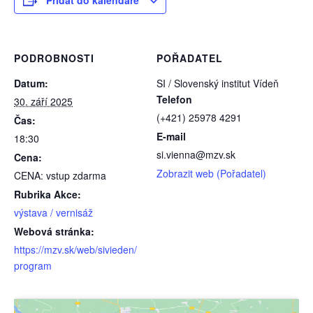
PODROBNOSTI
POŘADATEL
Datum:
SI / Slovenský institut Vídeň
Telefon
30. září 2025
(+421) 25978 4291
Čas:
E-mail
18:30
si.vienna@mzv.sk
Cena:
Zobrazit web (Pořadatel)
CENA: vstup zdarma
Rubrika Akce:
výstava / vernisáž
Webová stránka:
https://mzv.sk/web/sivieden/
program