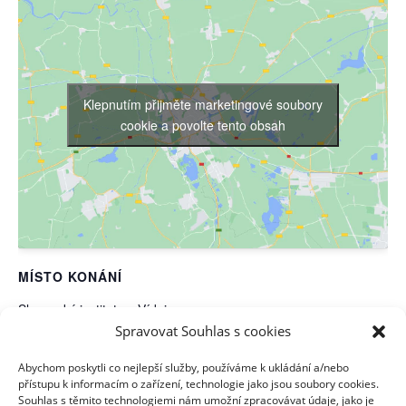
Klepnutím přijměte marketingové soubory
cookie a povolte tento obsah
MÍSTO KONÁNÍ
Slovenský institut ve Vídni
Spravovat Souhlas s cookies
Wipplingerstraße 24-26
Vídeň I.
,
1010
Rakousko
Abychom poskytli co nejlepší služby, používáme k ukládání a/nebo
Zobrazit web (Místo konání)
přístupu k informacím o zařízení, technologie jako jsou soubory cookies.
Souhlas s těmito technologiemi nám umožní zpracovávat údaje, jako je