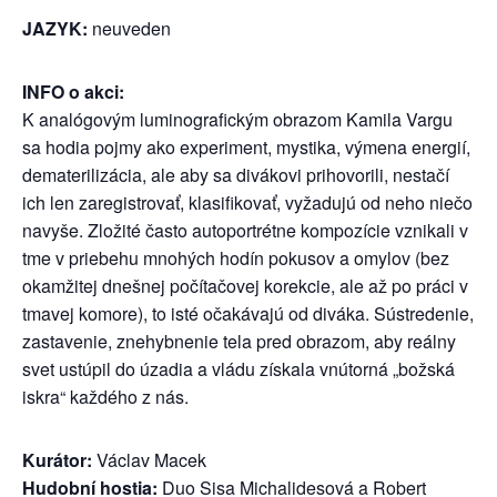
JAZYK:
neuveden
INFO o akci:
K analógovým luminografickým obrazom Kamila Vargu
sa hodia pojmy ako experiment, mystika, výmena energií,
dematerilizácia, ale aby sa divákovi prihovorili, nestačí
ich len zaregistrovať, klasifikovať, vyžadujú od neho niečo
navyše. Zložité často autoportrétne kompozície vznikali v
tme v priebehu mnohých hodín pokusov a omylov (bez
okamžitej dnešnej počítačovej korekcie, ale až po práci v
tmavej komore), to isté očakávajú od diváka. Sústredenie,
zastavenie, znehybnenie tela pred obrazom, aby reálny
svet ustúpil do úzadia a vládu získala vnútorná „božská
iskra“ každého z nás.
Kurátor:
Václav Macek
Hudobní hostia:
Duo Sisa Michalidesová a Robert