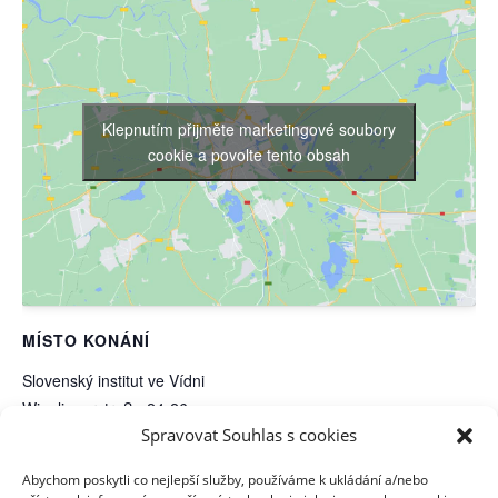
Klepnutím přijměte marketingové soubory
cookie a povolte tento obsah
MÍSTO KONÁNÍ
Slovenský institut ve Vídni
Wipplingerstraße 24-26
Spravovat Souhlas s cookies
Vídeň I.
,
1010
Rakousko
Zobrazit web (Místo konání)
Abychom poskytli co nejlepší služby, používáme k ukládání a/nebo