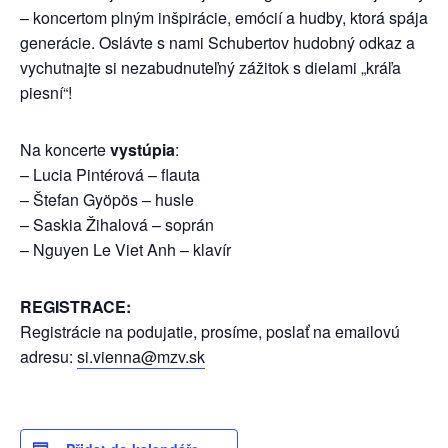
– koncertom plným inšpirácie, emócií a hudby, ktorá spája
generácie. Oslávte s nami Schubertov hudobný odkaz a
vychutnajte si nezabudnuteľný zážitok s dielami „kráľa
piesní“!
Na koncerte
vystúpia
:
– Lucia Pintérová – flauta
– Štefan Gyöpös – husle
– Saskia Žihalová – soprán
– Nguyen Le Viet Anh – klavír
REGISTRACE:
Registrácie na podujatie, prosíme, poslať na emailovú
adresu:
si.vienna@mzv.sk