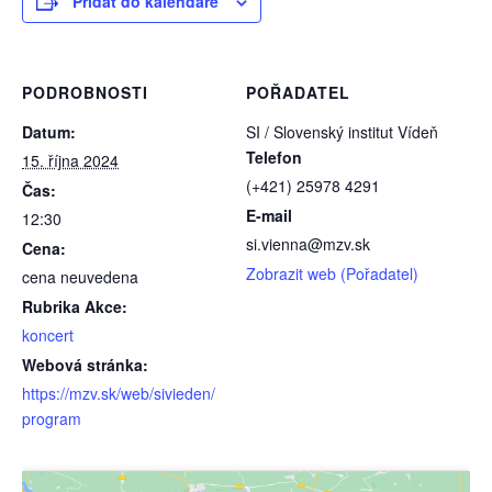
Přidat do kalendáře
PODROBNOSTI
POŘADATEL
Datum:
SI / Slovenský institut Vídeň
Telefon
15. října 2024
(+421) 25978 4291
Čas:
E-mail
12:30
si.vienna@mzv.sk
Cena:
Zobrazit web (Pořadatel)
cena neuvedena
Rubrika Akce:
koncert
Webová stránka:
https://mzv.sk/web/sivieden/
program