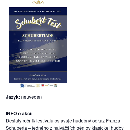
Jazyk:
neuveden
INFO o akci:
Desiaty ročník festivalu oslavuje hudobný odkaz Franza
Schuberta – jedného z najväčších géniov klasickej hudby