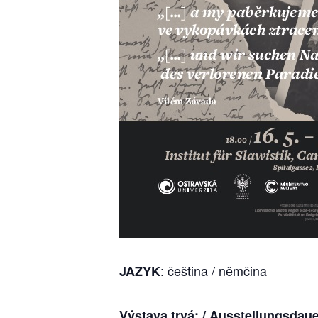
: čeština / němčina
JAZYK
Výstava trvá: / Ausstellungsdau