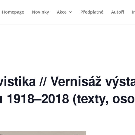
Homepage
Novinky
Akce
Předplatné
Autoři
I
istika // Vernisáž výsta
 1918–2018 (texty, oso