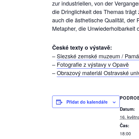
zur industriellen, von der Vergange
die Dringlichkeit des Themas trägt
auch die ästhetische Qualität, der
Metapher, die Unwiederholbarkeit 
České texty o výstavě:
–
Slezské zemské muzeum / Památ
–
Fotografie z výstavy v Opavě
–
Obrazový materiál Ostravské univ
PODRO
Přidat do kalendáře
Datum:
16. květn
Čas:
18:00