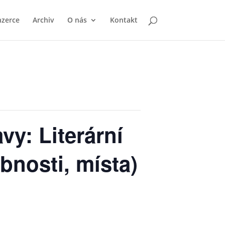
nzerce
Archiv
O nás
Kontakt
vy: Literární
bnosti, místa)