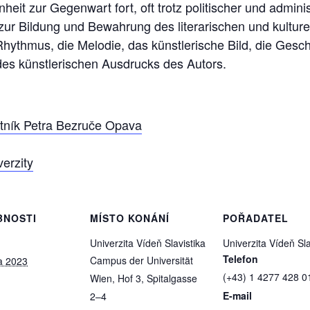
nheit zur Gegenwart fort, oft trotz politischer und admin
 zur Bildung und Bewahrung des literarischen und kultur
 Rhythmus, die Melodie, das künstlerische Bild, die Gesc
des künstlerischen Ausdrucks des Autors.
ník Petra Bezruče Opava
erzity
BNOSTI
MÍSTO KONÁNÍ
POŘADATEL
Univerzita Vídeň Slavistika
Univerzita Vídeň Sla
Telefon
Campus der Universität
a 2023
(+43) 1 4277 428 0
Wien, Hof 3, Spitalgasse
E-mail
2–4