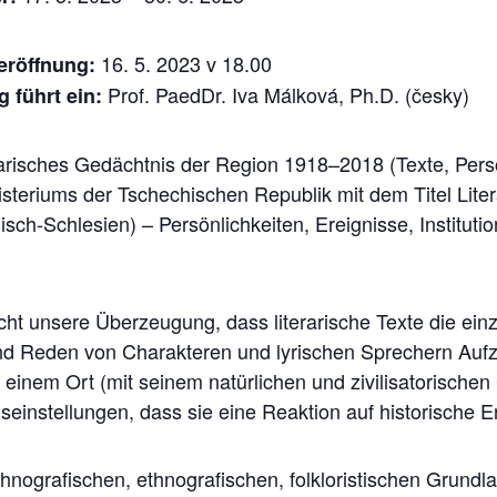
16. 5. 2023 v 18.00
seröffnung:
Prof. PaedDr. Iva Málková, Ph.D. (česky)
g führt ein:
arisches Gedächtnis der Region 1918–2018 (Texte, Persönl
steriums der Tschechischen Republik mit dem Titel Lite
h-Schlesien) – Persönlichkeiten, Ereignisse, Institution
icht unsere Überzeugung, dass literarische Texte die ein
d Reden von Charakteren und lyrischen Sprechern Auf
it einem Ort (mit seinem natürlichen und zivilisatorisch
nseinstellungen, dass sie eine Reaktion auf historische E
thnografischen, ethnografischen, folkloristischen Grundla