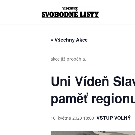
« Všechny Akce
akce již proběhla.
Uni Vídeň Slav
paměť regionu
VSTUP VOLNÝ
16. května 2023 18:00