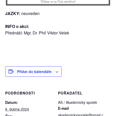
JAZKY:
neuveden
INFO o akci:
Přednáší: Mgr. Dr. Phil Viktor Velek
Přidat do kalendáře
PODROBNOSTI
POŘADATEL
Datum:
AS / Akademický spolek
E-mail
6. dubna 2024
akademickyspolek@gmail.c
Čas: