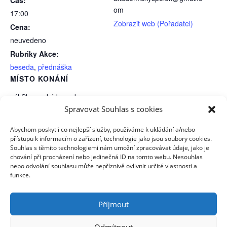
om
17:00
Zobrazit web (Pořadatel)
Cena:
neuvedeno
Rubriky Akce:
beseda
,
přednáška
MÍSTO KONÁNÍ
sál Slovanská beseda
Spravovat Souhlas s cookies
Drachengasse 3
Vídeň I.
,
1010
Rakousko
Abychom poskytli co nejlepší služby, používáme k ukládání a/nebo
Zobrazit web (Místo konání)
přístupu k informacím o zařízení, technologie jako jsou soubory cookies.
Souhlas s těmito technologiemi nám umožní zpracovávat údaje, jako je
chování při procházení nebo jedinečná ID na tomto webu. Nesouhlas
JSM // Frühschoppen
AS // Valná hromada Akademického spolku
nebo odvolání souhlasu může nepříznivě ovlivnit určité vlastnosti a
funkce.
2024
2024
Příjmout
Zásady cookies (EU)
Odmítnout