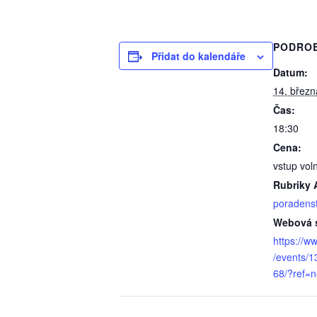
PODRO
Přidat do kalendáře
Datum:
14. břez
Čas:
18:30
Cena:
vstup vol
Rubriky 
poradenst
Webová s
https://w
/events/
68/?ref=