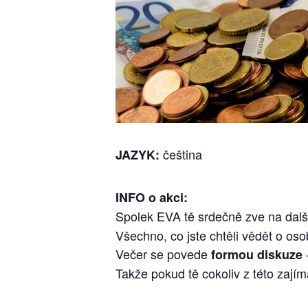
čeština
JAZYK:
INFO o akci:
Spolek EVA tě srdečně zve na další
Všechno, co jste chtěli vědět o oso
Večer se povede
formou diskuze
Takže pokud tě cokoliv z této zajím