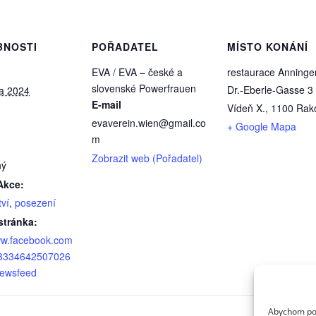
BNOSTI
POŘADATEL
MÍSTO KONÁNÍ
EVA / EVA – české a
restaurace Anninger
slovenské Powerfrauen
Dr.-Eberle-Gasse 3
na 2024
E-mail
Vídeň X.
,
1100
Rak
evaverein.wien@gmail.co
+ Google Mapa
m
Zobrazit web (Pořadatel)
ný
Akce:
ví
,
posezení
tránka:
ww.facebook.com
13334642507026
newsfeed
Abychom posk