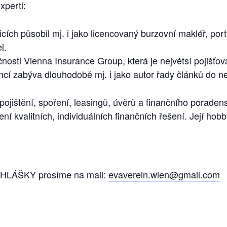
xperti:
cích působil mj. i jako licencovaný burzovní makléř, port
l.
osti Vienna Insurance Group, která je největsí pojišťov
í zabýva dlouhodobě mj. i jako autor řady článků do nej
pojištění, spoření, leasingů, úvěrů a finančního poraden
ní kvalitních, individuálních finančních řešení. Její hob
IHLÁŠKY prosíme na mail:
evaverein.wien@gmail.com