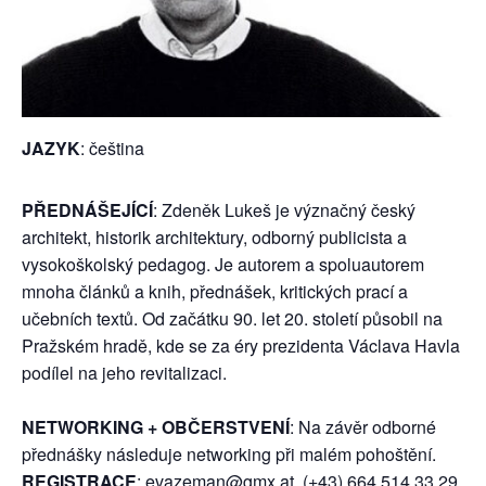
JAZYK
: čeština
PŘEDNÁŠEJÍCÍ
: Zdeněk Lukeš je význačný český
architekt, historik architektury, odborný publicista a
vysokoškolský pedagog. Je autorem a spoluautorem
mnoha článků a knih, přednášek, kritických prací a
učebních textů. Od začátku 90. let 20. století působil na
Pražském hradě, kde se za éry prezidenta Václava Havla
podílel na jeho revitalizaci.
NETWORKING + OBČERSTVENÍ
: Na závěr odborné
přednášky následuje networking při malém pohoštění.
REGISTRACE
:
evazeman@gmx.at
, (+43) 664 514 33 29