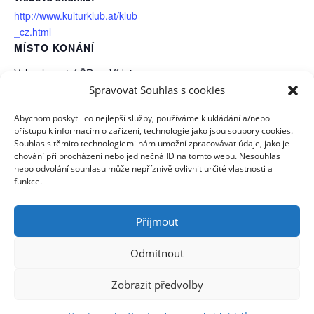
http://www.kulturklub.at/klub
_cz.html
MÍSTO KONÁNÍ
Velvyslanectví ČR ve Vídni
Spravovat Souhlas s cookies
Penzingerstraße 11-13
Vídeň XIV.
,
1140
Rakousko
Abychom poskytli co nejlepší služby, používáme k ukládání a/nebo
Zobrazit web (Místo konání)
přístupu k informacím o zařízení, technologie jako jsou soubory cookies.
Souhlas s těmito technologiemi nám umožní zpracovávat údaje, jako je
chování při procházení nebo jedinečná ID na tomto webu. Nesouhlas
VOmladina + Sokol // Maškarní
Marjánka // Výtvarná dílna – Solené
nebo odvolání souhlasu může nepříznivě ovlivnit určité vlastnosti a
funkce.
obrázky
ples
Příjmout
Zásady cookies (EU)
Odmítnout
Zásady ochrany osobních údajů
Zobrazit předvolby