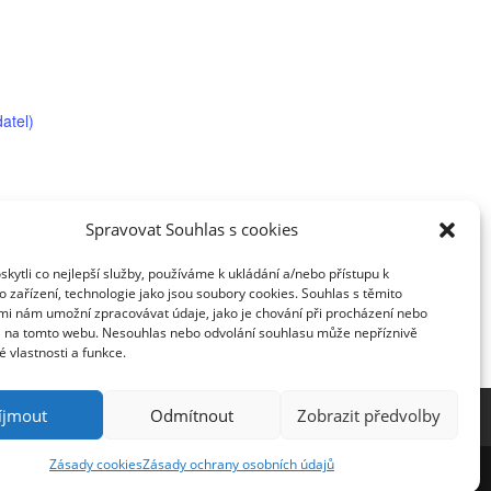
atel)
Spravovat Souhlas s cookies
ytli co nejlepší služby, používáme k ukládání a/nebo přístupu k
 zařízení, technologie jako jsou soubory cookies. Souhlas s těmito
mi nám umožní zpracovávat údaje, jako je chování při procházení nebo
 výstav v muzeu 3. vídeňského okresu
D na tomto webu. Nesouhlas nebo odvolání souhlasu může nepříznivě
té vlastnosti a funkce.
íjmout
Odmítnout
Zobrazit předvolby
Zásady cookies
Zásady ochrany osobních údajů