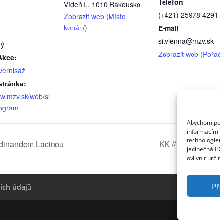
Telefon
Vídeň I.
,
1010
Rakousko
(+421) 25978 4291
Zobrazit web (Místo
konání)
E-mail
si.vienna@mzv.sk
ný
Zobrazit web (Pořad
Akce:
 vernisáž
tránka:
ww.mzv.sk/web/si
rogram
Abychom posk
informacím o
technologie
rdinandem Lacinou
KK // Vernisáž 3
jedinečná I
ovlivnit urči
Př
ích údajů