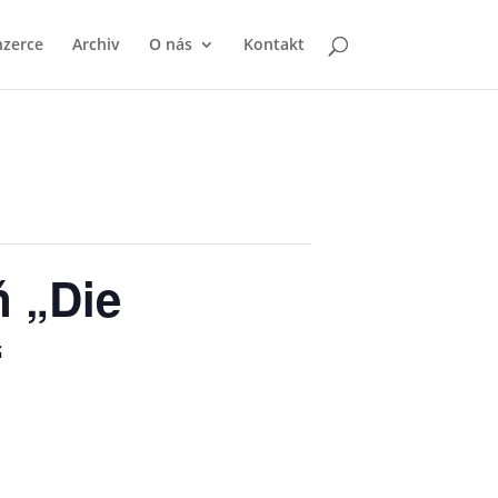
nzerce
Archiv
O nás
Kontakt
ň „Die
“