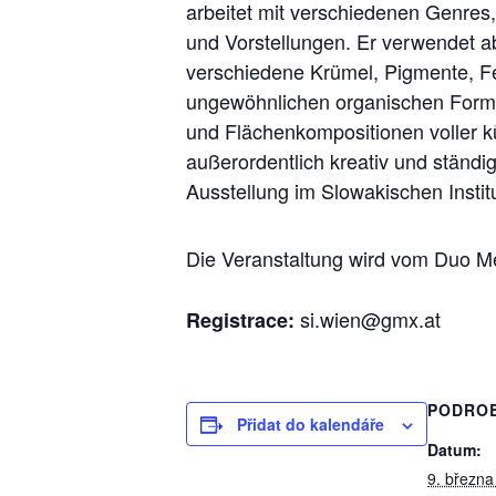
arbeitet mit verschiedenen Genres,
und Vorstellungen. Er verwendet ab
verschiedene Krümel, Pigmente, Fe
ungewöhnlichen organischen Formen
und Flächenkompositionen voller k
außerordentlich kreativ und ständ
Ausstellung im Slowakischen Instit
Die Veranstaltung wird vom Duo Me
si.wien@gmx.at
Registrace:
PODRO
Přidat do kalendáře
Datum:
9. března