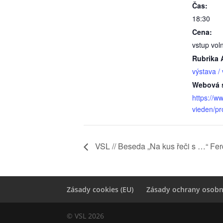
Čas:
18:30
Cena:
vstup vol
Rubrika 
výstava /
Webová s
https://w
vieden/p
VSL // Beseda „Na kus řeči s …“ Fe
Zásady cookies (EU)
Zásady ochrany osobn
© VSL 2026