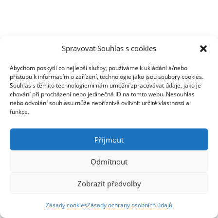
Spravovat Souhlas s cookies
Abychom poskytli co nejlepší služby, používáme k ukládání a/nebo
přístupu k informacím o zařízení, technologie jako jsou soubory cookies.
Souhlas s těmito technologiemi nám umožní zpracovávat údaje, jako je
chování při procházení nebo jedinečná ID na tomto webu. Nesouhlas
nebo odvolání souhlasu může nepříznivě ovlivnit určité vlastnosti a
funkce.
Příjmout
Odmítnout
Zobrazit předvolby
Zásady cookies
Zásady ochrany osobních údajů